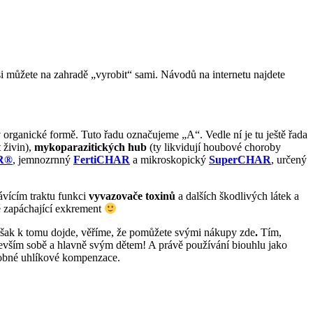
i můžete na zahradě „vyrobit“ sami. Návodů na internetu najdete
 organické formě. Tuto řadu označujeme „A“. Vedle ní je tu ještě řada
 živin),
mykoparazitických hub
(ty likvidují houbové choroby
R®
, jemnozrnný
FertiCHAR
a mikroskopický
SuperCHAR
, určený
rávícím traktu funkci
vyvazovače toxinů
a dalších škodlivých látek a
ně zapáchající exkrement
však k tomu dojde, věříme, že pomůžete svými nákupy zde
.
Tím,
vším sobě a hlavně svým dětem! A právě používání biouhlu jako
drobné uhlíkové kompenzace.