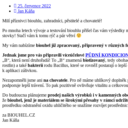
25. července 2022
Jan Káňa
Milí příznivci biouhlu, zahradníci, pěstitelé a chovatelé!
Po mnoha letech vývoje a testování biouhlu přišel čas vám výsledky 
stovky! Stačí vám k tomu rýč a pár větví
My vám nabízíme
biouhel již zpracovaný,
připravený v různých f
Jednak jsme pro vás připravili víceúčelové
PŮDNÍ KONDICIO
„B“, která není druhořadá! To „B“ znamená
biotizovaný
, tedy oboh
rostlin) a také
bakterií
rodu Bacillus, které se rovněž postarají o lepš
k aplikaci zálivkou.
Nezapomněli jsme ani
na chovatele
. Pro ně máme uhlíkový doplněk
podporuje lepší trávení. To pak pozitivně ovlivňuje vitalitu a celkov
Do budoucna plánujeme
prodej našich výrobků i v kamenných o
že
biouhel, jenž
je materiálem se širokými přesahy v rámci udržit
prostředku odstranění oxidu uhličitého se snažíme rozvíjet prostředni
za BIOUHEL.CZ
Jan Káňa