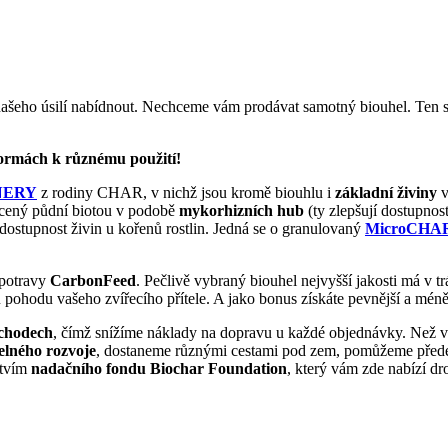
našeho úsilí nabídnout. Nechceme vám prodávat samotný biouhel. Ten s
ormách k různému použití!
NERY
z rodiny CHAR, v nichž jsou kromě biouhlu i
základní živiny
v
acený půdní biotou v podobě
mykorhizních hub
(ty zlepšují dostupnost
í dostupnost živin u kořenů rostlin. Jedná se o granulovaný
MicroCHA
 potravy
CarbonFeed
. Pečlivě vybraný biouhel nejvyšší jakosti má v t
ou pohodu vašeho zvířecího přítele. A jako bonus získáte pevnější a mé
bchodech
, čímž snížíme náklady na dopravu u každé objednávky. Než 
elného rozvoje
, dostaneme různými cestami pod zem, pomůžeme přede
ctvím
nadačního fondu Biochar Foundation
, který vám zde nabízí 